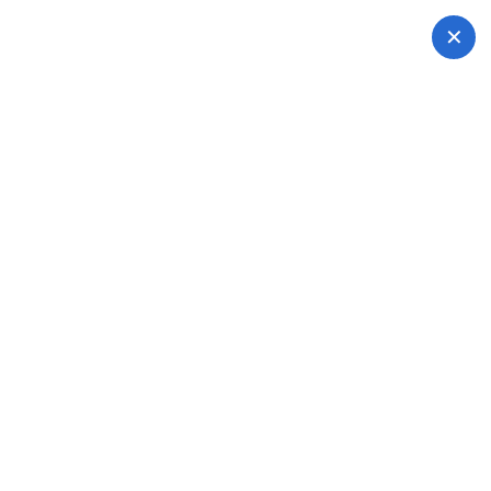
登录平台
✕
联系我们
如需了解大发彩票官网相关合作、服务与使用支持，可通过以下方式
与我们取得联系。
发送消息
您的姓名 *